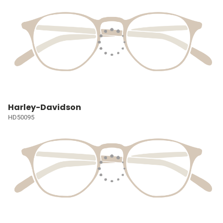
Harley-Davidson
HD50095