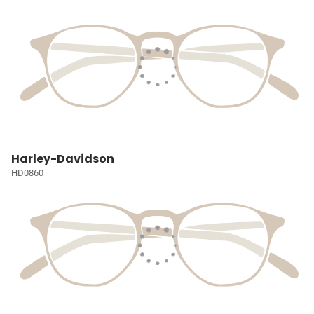
Harley-Davidson
HD0860