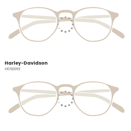
Harley-Davidson
HD50095