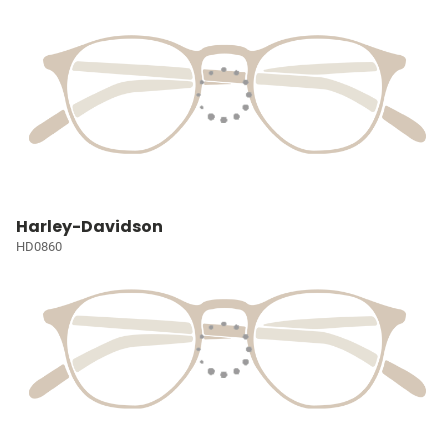
Harley-Davidson
HD0860